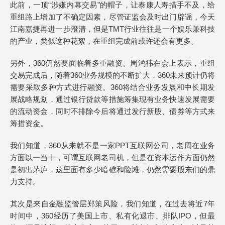
此前，一顶“涉嫌内幕交易”的帽子，让泰康人寿措手不及，给
重组路上增加了不确定因素，尽管证监会及时出门辟谣，今天
江南嘉捷再进一步澄清，但是TMT行业往往是一个娱乐兼科技
的产业，类似这种花絮，在重组完成前或许还会有更多。
另外，360仍然要面临着多重融资。周鸿祎在会上表示，重组
交易完成后，随着360业务规模的不断扩大，360未来预计仍将
需要采取多种方式进行融资。360将结合业务发展和中长期发
展战略规划，通过银行贷款等措施筹集现有业务快速发展需要
的流动资金，同时不排除今后将通过发行新股、债券等方式来
筹措资金。
我们知道，360从来就不是一家PPT互联网公司，老周在业务
方面以一当十，可谓互联网老司机，但是在资本运作方面仍然
是初出茅庐，这里面有多少暗礁和险滩，仍然需要股东们的鼎
力支持。
其次是来自金融监管层郑策风险，我们知道，在过去将近7年
时间中，360经历了美国上市、私有化退市、排队IPO，但最