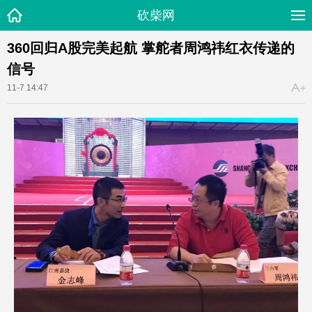
砍柴网
360回归A股完美起航 掌舵者周鸿祎红衣传递的
信号
11-7 14:47