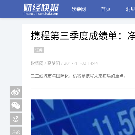
砍柴网
首页
洞
携程第三季度成绩单：净
证券
砍柴网
/ 高梦阳 / 2017-11-02 14:44
二三线城市与国际化，仍将是携程未来布局的重点。