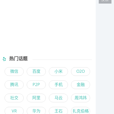
热门话题
微信
百度
小米
O2O
腾讯
P2P
手机
金融
社交
阿里
马云
周鸿祎
VR
华为
王石
扎克伯格