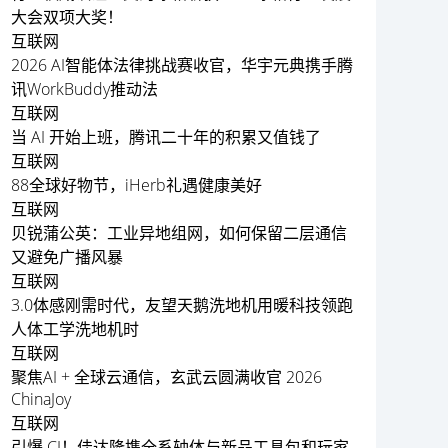
大会双项大奖！
互联网
2026 AI智能体法律挑战赛收官，华宇元典携手腾
讯WorkBuddy推动法
互联网
当 AI 开始上班，腾讯二十年的积累又值钱了
互联网
88全球好物节，iHerb礼遇健康美好
互联网
贝锐蒲公英：工业异地组网，如何保留二层通信
又避免广播风暴
互联网
3.0体感刚需时代，友望天鹅洗地机用暖科技领跑
人体工学洗地机时
互联网
聚焦AI + 全球云通信，玄武云圆满收官 2026
ChinaJoy
互联网
引爆 CJ！佳达隆携全系轴体与新品工具包和玩家