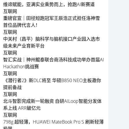
维谛赋能，亚满实业乘势而上，抢跑AI新赛道
互联网
重磅官宣｜田径短跑冠军王辰浩正式担任洛神雪
首位品牌代言人！
互联网
中关村（昌平）脑科学与脑机接口产业园入选市
级未来产业育新平台
互联网
智汇实战｜神州鲲泰联合商汤科技成功举办首届AI
Hackathon挑战赛
互联网
《潜行者2》新DLC将至 华硕B850 NEO主板邀你
提前备战
互联网
北斗智影完成新一轮融资 自研AILoop智能分发体
系上线 ARR破亿元
互联网
798g 超轻薄，HUAWEI MateBook Pro S 刷新轻薄
极限