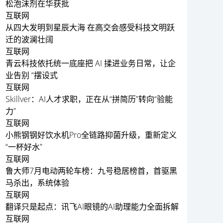
松泡沫剂在华获批
互联网
从四大发明到星辰大海 在高交会感受科技文明跃
迁的波澜壮阔
互联网
青云科技依托统一底座把 AI 揉进业务日常，让企
业告别 “摆设式
互联网
Skillver：AI人才求职，正在从“拼简历”转向“验能
力”
互联网
小熊钢钢好饮水机Pro全链路抑菌升级，重新定义
“一杯好水”
互联网
鲁大师7月电动两轮车榜：九号稳居榜首，首驱黑
马杀出，系统体验
互联网
翻译只是起点：讯飞AI眼镜的AI助理能力全面拆解
互联网