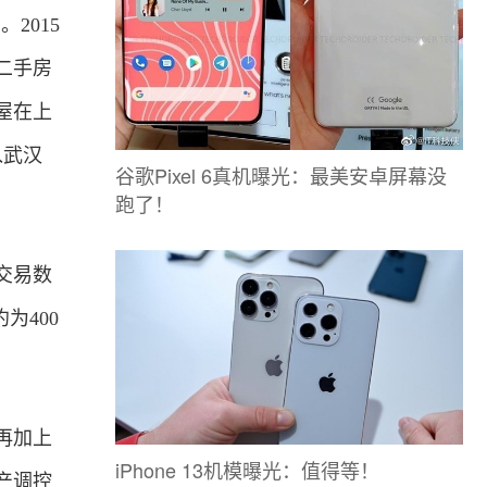
2015
二手房
吉屋在上
入武汉
谷歌Pixel 6真机曝光：最美安卓屏幕没
跑了！
交易数
为400
再加上
iPhone 13机模曝光：值得等！
产调控