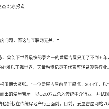
赵杰 北京报道
制度问题，而这与
互联网
无关。”
泳。曾创下世界最快纪录之一的爱屋吉屋只用了不到五年
热的心难以正视世界，天量融资记录不代表可轻易颠覆行业
报周期太紧张。”一位爱屋吉屋前员工感慨。2014年，以
颖而出的爱屋吉屋，以O2O方式杀入传统中介行业，并试
终也折戟在传统房地产行业面前。目前，爱屋吉屋网站以及