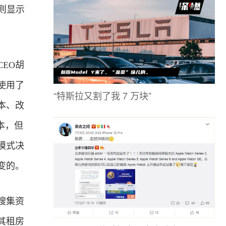
P则显示
EO胡
使用了
“特斯拉又割了我 7 万块”
本、改
本，但
模式决
变的。
搜集资
其租房