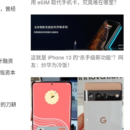
用 eSIM 取代手机卡，究竟难在哪里？
疑，曾经
这就是 iPhone 13 的“杀手级新功能”？网
计融资
友：炒华为冷饭！
高瓴资本
介的刀耕