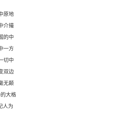
中原地
中介撮
国的中
中一方
一切中
变双边
毫无颠
场的大格
纪人为