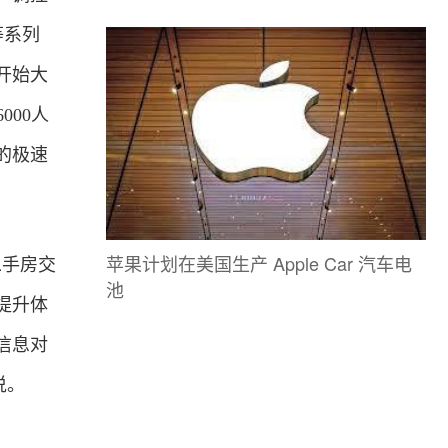
等系列
开始大
000人
的极速
苹果计划在美国生产 Apple Car 汽车电
二手房交
池
提升体
信息对
说。