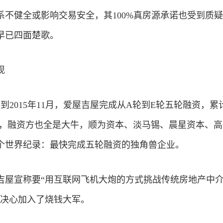
系不健全或影响交易安全，其100%真房源承诺也受到质
早已四面楚歌。
现
月到2015年11月，爱屋吉屋完成从A轮到E轮五轮融资，累
美元，融资方也全是大牛，顺为资本、淡马锡、晨星资本、
个世界纪录：最快完成五轮融资的独角兽企业。
吉屋宣称要“用互联网飞机大炮的方式挑战传统房地产中
的决心加入了烧钱大军。