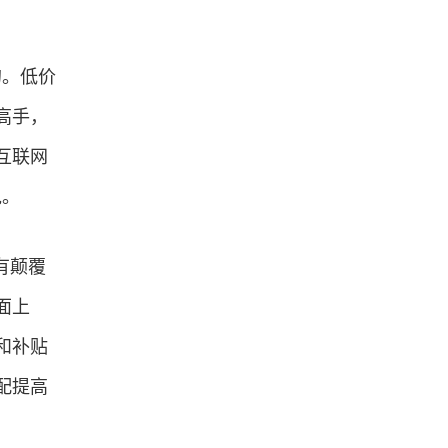
的。低价
高手，
互联网
说。
有颠覆
面上
和补贴
配提高