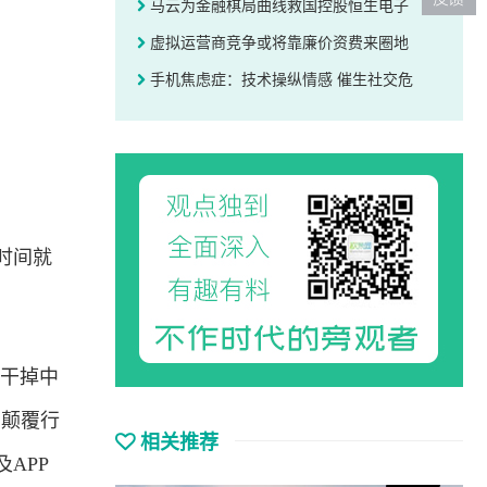
马云为金融棋局曲线救国控股恒生电子
虚拟运营商竞争或将靠廉价资费来圈地
手机焦虑症：技术操纵情感 催生社交危
时间就
。
“干掉中
图颠覆行
相关推荐
APP