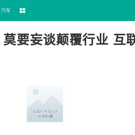
汽车
莫要妄谈颠覆行业 互