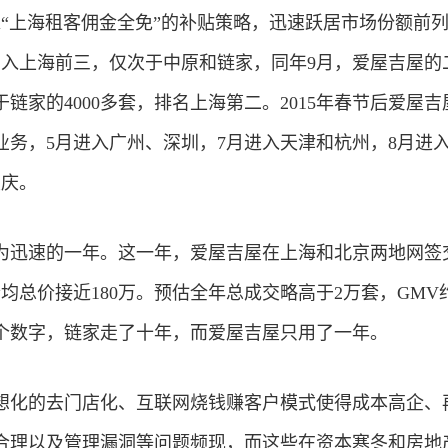
靠“上海租客佣金全免”的补贴策略，迅速跃居市场份额前列。
杀入上海前三，仅次于中原和链家，同年9月，爱屋吉屋的
于链家的4000多套，排名上海第二。2015年春节后爱屋
业务，5月进入广州、深圳，7月进入天津和杭州，8月进
重庆。
最为迅速的一年。这一年，爱屋吉屋在上海和北京两地网签
套均总价接近180万。预估全年总成交略高于2万套，GMV约
个数字，链家走了十年，而爱屋吉屋只用了一年。
想化的去门店化、互联网烧钱赚客户模式使得成本高企、
合理以及管理漏洞等问题频现，而这些在资本寒冬和房地