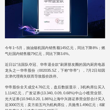
今年1~5月，抽油烟机国内销售额145亿元，同比下降8%；燃
气灶国内销售额79亿元，同比下降3.6%。
近日以“法国队夺冠、华帝退全款”刷屏朋友圈的国内厨房电器
龙头之一华帝股份（002035.SZ，下称“华帝”），7月2日却因
京津代理商失联而导致股价跌停。
华帝股份全天成交4.76亿元，盘后数据显示，3机构席位买入
1.114亿元，广发证券(13.340, 0.09, 0.68%)中山小榄营业部、
光大证券(10.940,0.20, 1.86%)上海中兴路证券营业部合计买入
近3000万元；卖方前五均为机构席位，共抛售1.496亿元；8家