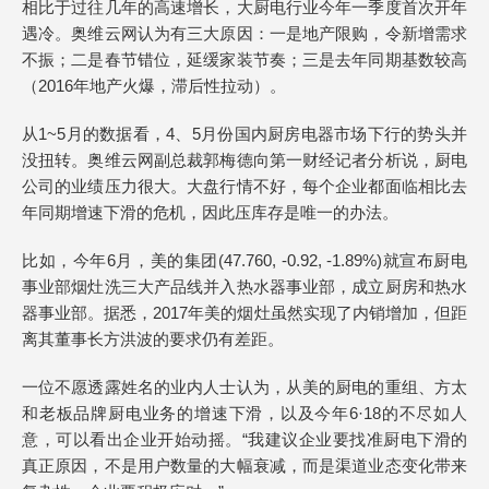
相比于过往几年的高速增长，大厨电行业今年一季度首次开年
遇冷。奥维云网认为有三大原因：一是地产限购，令新增需求
不振；二是春节错位，延缓家装节奏；三是去年同期基数较高
（2016年地产火爆，滞后性拉动）。
从1~5月的数据看，4、5月份国内厨房电器市场下行的势头并
没扭转。奥维云网副总裁郭梅德向第一财经记者分析说，厨电
公司的业绩压力很大。大盘行情不好，每个企业都面临相比去
年同期增速下滑的危机，因此压库存是唯一的办法。
比如，今年6月，美的集团(47.760, -0.92, -1.89%)就宣布厨电
事业部烟灶洗三大产品线并入热水器事业部，成立厨房和热水
器事业部。据悉，2017年美的烟灶虽然实现了内销增加，但距
离其董事长方洪波的要求仍有差距。
一位不愿透露姓名的业内人士认为，从美的厨电的重组、方太
和老板品牌厨电业务的增速下滑，以及今年6·18的不尽如人
意，可以看出企业开始动摇。“我建议企业要找准厨电下滑的
真正原因，不是用户数量的大幅衰减，而是渠道业态变化带来