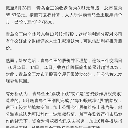
截至6月28日，青岛金王的收盘价为8.61元每股，总市值为
59.63亿元。按照前复权计算，人人乐认购青岛金王股票两个
月，已经亏损约1.27亿元。
青岛金王向全体股东每10股转增7股，这样的利润分配对公司
有什么好处？财经评论人士朱邦凌认为，可以借助利好推升股
价。
然而，除权之后，青岛金王的股价并不理想，连续三个交易日
（6月13日、14日、15日）收盘价跌幅偏离值累计超过20%，
对此，青岛金王发布了股票交易异常波动公告，但公告称未发
现异常原因。
有分析认为，青岛金王“蹊跷下跌”或许是“游资炒作填权失败”
造成的。5月底青岛金王刚刚完成了“每10股转增7股”的除权，
留下了较大的填权空间，加上公司今年股价维持上涨势头，部
分游资或认为可以炒作一波填权行情。然而在监管严打市场炒
作的背景下，资金对填权概念已失去兴趣，加上6月各板块指
数低迷表现，导致青岛金王除权后股价进一步下挫。