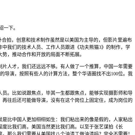
绍一下。
中外合拍，创意和技术制作虽然是以美国为主导的，但影片里遍布
作中我们的技术人员、工作人员跟进《功夫熊猫3》的制作，学
大势，推动合作和开放的局面不断拓展。
制片人才，我们还远远不够。有人做了一个推算，中国一年需要
作的导演，按照有些人的计算方法，整个华语圈找不出100位。我
人员。比如说跟焦点，毕其一生都跟焦点，能够实现摄影师和导
，再往后还可能做导演，没有在这个岗位上固定住，成为岗位的
就是比中国人更加栩栩如生：我们粘出来的像是假的，人家粘出
程度比我们高，美国当然更比我们高。以至于张艺谋拍《长
度。那么我们需要从美国找八个油漆工做油漆吗？完全不需要！