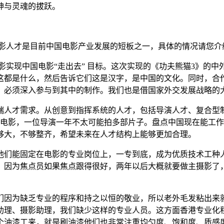
神与灵魂的拔跃。
电影人才是目前中国电影产业发展的短板之一，具体的情况请您介
影实现中国电影“走出去” 目标。这次实现的《功夫熊猫3》的
这都是什么，然后告诉它们这是汉字，是中国的文化。同时，合
，必须深入参与到其中的制作。我们也是借国家外交发展战略的
端人才需求。从创意到指挥系统的人才，包括导演人才、复合型
0多部电影，一位导演一年不太可能拍多部片子。盘点中国现在能工
够大，不够整齐，希望未来在人才结构上能够更加合理。
他们能固定在电影的专业岗位上，一专到底，成为优质技术工种
，因为焦点员如果焦点跟得很好，两年以后大概就要做主摄影了
们因为缺乏专业的程序和持之以恒的敬业，所以老外毛发粘出来
助理、摄影助理，我们缺少这样的专业人员。这方面香港专业化
个油漆工来，就是刷油漆他们也非常注重均匀度、饱和度、质感