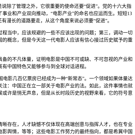
说除了管理之外，它很重要的使命还要“促进”。党的十六大指
事业和产业双向推动，“电影产业”的命名也应运而生。短短13
有漫长的道路要走，从这个角度来说必须要“促进”。
过程当中，应该规避的一些不应该出现的问题；第三，调动一切
国的概念，但是今天这一代电影人应该有信心接过历史赋予的重
具备的不凡体量，证明电影是中国不可或缺、不可忽视的产业和
既有中国特色又能够参与到全球对话进程。
国电影几百亿票房已经成为一种“新常态”。一个领域如果体量达
关注：中国正在立一部关于电影产业的法。如此，这件事情也就
候或许是悄无声息，但是从长时段历史的视野来看，它的符号意
清晰存在，人才缺憾不仅体现在高端创意与指挥人才，也在专业
电影舆情，等等；这些电影工作努力的最终指向，都是希冀中国