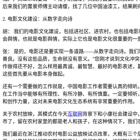
后来我们的置景师傅主动请缨，找了几位中国油漆工，结果刷
2. 电影文化建设：从数字走向诗
胡： 我们的电影文化建设，包括进社区、进农村，也包括电
会舆情，也就是电影舆情，实际上它也是电影文化很重要的一
张： 是的，电影还是要实现一条道路——从数字走向诗。我
善良。没有这些品质，生命就没有意义。”您刚才说到文化冲
作做得还不好，怎么样用最真诚、最智慧、最好的电影表述，
这些首先要从电影本身做起。
还有一个需要做的工作就是，中国电影工作者需要认真的倾听
在工作当中能够有所理性、有所冷静、有所慎重。一定要倾听
和创作力量，这对未来电影文化生态系统有非常重要的作用。
关于农村放映，其模式在今天
互联网
背景下和小康社会建设中
市了，留在农村家里的都是老人和孩子，在这种情况下，我们
我们最近在浙江推动农村电影公益放映试点改革，大概有三个