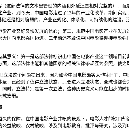
容（这部法律的文本里管理的内涵和外延还是相对完整的），而是
产业。到今天，中国电影走过了13年的产业化改革，期间实现了
基础还是相对脆弱的。产业正规化、体系化、可持续化的建设，还
电影产业又好又快发展的信心；第二，规范中国电影产业在发展
影大国向电影强国迈进。三年前还不敢说中国电影将迎接电影强
有其意义：第一是这部法律标识出中国在电影产业这个领域目前
方面，这部法律也能和其他国家的相关法律条规互为参照，使之
把立法这个问题提出来，因为如今中国电影确实太“热闹”了，中
体量，已经到了值得立法状态，只要进入立法状态，全球也都会
。同时，立法特别是第一次立法，这种历史意义可能在起步的时
永载史册。
障
恒久的保障。在中国电影产业井喷的景观下，电影人才的缺口却
的公益放映、农村放映，涉及到电影教育、批评与研究，涉及到