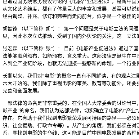
已通过国务院常务会议讨论的《电影产业促进法》，是新中国文
从文化艺术维度，都有了体量巨大的丰富和发展，甚至可以说
经由调整、补充、修订和完善而走向前台，似乎是一个最佳的
胡智锋 （以下简称“胡”）： 第一个问题是关于电影立法的
见，因此本次立法推动，受到了国内外舆论的关注，这一立法
张宏森 （以下简称“张”）： 目前《电影产业促进法》通过了
法能够顺利颁布，如能颁布，意义重大。这部法律是诞生在中
入到全产业链阶段，也就无法迎接一些崭新的命题。一个行业
长期以来，我们对“电影”的概念一直有不同解读，有的观点
六大开始的。我们除了重视电影的审美、教育等功能外，还要
完善和全面发展。
一部法律的命名是非常重要的，在全国人大常委会的讨论当中，
影产业”的命名，我们认为这部法律，切实确立了电影的“产业
存在。它有助于我们找到电影繁荣发展可持续的路径——必须
织、社会援助、行政命令等）。从产业的角度，我们必须在对艺
系，寻找到电影的生命线，这可能是目前中国电影发展的合理