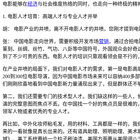
电影能够在
经济
与社会维度热络的同时，也走向一种终极的精
1. 电影人才培育：高端人才与专业人才并举
胡： 电影产业的井喷，离不开电影人才的井喷，您刚才提到
张： 中国电影走向世界，需要积极开发市场
营销
，通过合拍电
篆刻、丝绸、丝竹、气功、八卦等中国符号，外国观众会好奇
到了不少可贵的东西。电影人才的培训只靠观看领会是不行的
在产业井喷的局面下，我们对电影人才的需求，第一是电影高
200到300位电影导演，因为中国电影市场未来可以容纳40
们刚刚欣喜地看到中国电影新力量涌现出来了，但是群体还不
第二，我们还需要专门的技术型人才。我们缺这样的一些人，
演的完整意图而焦点不丢。在中国找一个好的焦点员是很难的
领军人物或者优秀的专业人才。
再比如，中外化妆师粘毛发，用的材料、工具都是一样的，我
来的一看就像是真长出来的。还有道具助理、照明助理、美术
城》，美工系统要给一个柱子刷油漆，美国方面要从美国调八