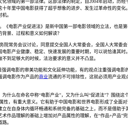
化领域的第一部法律。这部法律的制定，自2004年启动，历
这十年里中国电影获得了超乎想象的进步、发生过革命性的变化
时机。
问题。《电影产业促进法》是新中国第一部电影领域的立法，也是
的背景、过程和意义如何解读？
国务院常务会议讨论，同意提交全国人大常委会，全国人大常委会
国电影产业健康、稳定、快速发展的重要时期，可以说恰逢其时
做不到足够大的时候，法治要求的意义并不凸显。
注重强调电影的审美功能和文化延伸功能，有的观点注重强调电影
强调电影作为产品的
商业
流通的不可排除性，这就必须用产业观
为什么在命名中称“电影产业”，又为什么叫“促进法”？围绕这
”属性，有重大意义。它有助于中国电影和世界电影形成了全面
建立在自身体内循环畅通和系统完备的基础之上，而不是借助于
术作品理解的基础上增加对产品属性的理解，在“作品+产品”
道路。