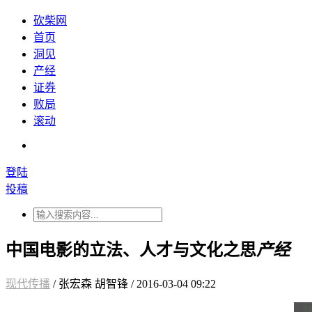
砍柴网
首页
洞见
产经
证券
败局
滚动
登陆
投稿
中国电影的立法、人才与文化之思
产经
现代传播
/ 张宏森 胡智锋 / 2016-03-04 09:22