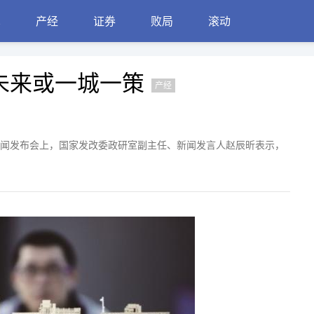
见
产经
证券
败局
滚动
未来或一城一策
产经
新闻发布会上，国家发改委政研室副主任、新闻发言人赵辰昕表示，
。