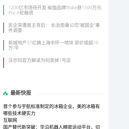
1200亿市场待开发 瑜伽品牌Wake获1500万元
Pre-A轮融资
民企突遭易主背后： 长治南垂公司“被国企”事
件调查
新城地产37亿摘上海中环一地块 房价或超10
万/平
沃尔玛官方解读为何卖掉1号店
最新快报
首个参与宇航标准制定的冰箱企业，美的冰箱有
哪些技术硬实力
互联网
国产替代新突破：华沿机器人精密运动平台，切