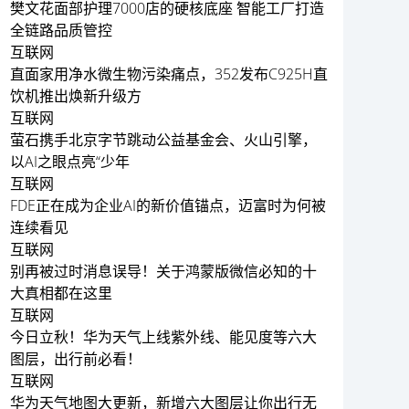
樊文花面部护理7000店的硬核底座 智能工厂打造
全链路品质管控
互联网
直面家用净水微生物污染痛点，352发布C925H直
饮机推出焕新升级方
互联网
萤石携手北京字节跳动公益基金会、火山引擎，
以AI之眼点亮“少年
互联网
FDE正在成为企业AI的新价值锚点，迈富时为何被
连续看见
互联网
别再被过时消息误导！关于鸿蒙版微信必知的十
大真相都在这里
互联网
今日立秋！华为天气上线紫外线、能见度等六大
图层，出行前必看！
互联网
华为天气地图大更新，新增六大图层让你出行无