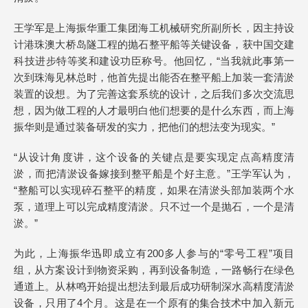
王学军是上海振华重工集团海工机械研究所副所长，因主持设
计港珠澳大桥岛隧工程的抛石整平船等关键设备，获中国交建
科技进步特等奖和建设功臣称号。他回忆，“当我就此事第一
次到珠海见林总时，他首先提出能否在整平船上加装一套清淤
装置的设想。为了完善这套系统的设计，之后我们多次交流思
想，因为做工程的人才最明白他们想要的是什么东西，而上海
振华则是通过装备研发的实力，把他们的想法变为现实。”
“从设计角度讲，这个设备的关键点是要实现定点高精度清
淤，而把清淤设备嫁接到整平船是个好主意。”王学军认为，
“整船可以实现碎石整平的精度，如果在清淤头部加装两个水
泵，道理上可以完成精度清淤。只不过一个是抛石，一个是清
淤。”
为此，上海振华迅即成立有200多人参与的“零号工程”项目
组，从方案设计到物资采购，再到设备制造，一路畅行在绿色
通道上。从林鸣开始提出想法到最后成功研制深水高精度清淤
设备，只用了4个月。这是在一个原有的集合技术中加入新元