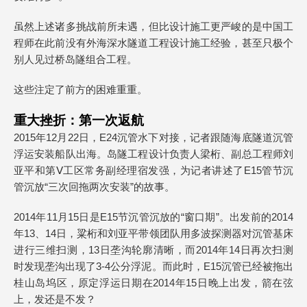
虽然上述诸多挑战前所未遇，但比设计施工更严峻的是中国工
程师在此前没有外海深水隧道工程设计施工经验，甚至只极个
别人见过桥岛隧组合工程。
这些注定了前方的困难重重。
重大挫折：第一次返航
2015年12月22日，E24沉管水下对接，记者跟随海底隧道沉管
浮运安装船队出海。岛隧工程设计负责人梁桁、副总工程师刘
亚平和第Ⅴ工区常务副经理宿发强，为记者讲述了E15管节沉
管沉放“三次回拖两次安装”的故事。
2014年11月15日是E15节沉管沉放的“窗口期”。出发前的2014
年13、14日，粱桁和刘亚平带领团队用多波探测器对沉管基床
进行三维扫测，13日垄沟轮廓清晰，而2014年14日再次扫测
时发现垄沟出现了3-4公分浮泥。而此时，E15沉管已经被拖出
桂山岛坞区，原定浮运日期在2014年15日晚上出发，箭在弦
上，发还是不发？