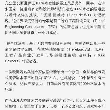
几公里长而且保证100%水密性的隧道又是另外一回事。在许
多国家，隧道所有者和设计师都明白建造100%水密的隧道意
味着什么样的挑战。” 汉斯·德威特（Hans de Wit）对记者
说。这位资深沉管隧道专家是荷兰隧道工程咨询公司（Tunnel
Engineering Consultants，TEC）的运营总监，也是国际隧道
协会国际沉管隧道工作小组成员。
“在全球范围，基于无数的案例研究表明，在隧道中出现一些
漏水是很常见的。”荷兰特瑞堡集团（Trelleborg AB，TEP）
工程产品商业开发和市场部经理路德·波柯特（Ruud
Bokhout）对记者说。
一位欧洲著名岛隧专家依据经验给出一个数值：全世界的节段
式沉管漏水率平均值为10%左右。也就是说，10个接头中有一
个漏水。这位专家认为，目前尚没有沉管隧道100%不漏水的
纪录。
而港珠澳大桥隧道共要制造安装33节沉管，几百道工序不仅环
环相扣，还要重复千百遍，只要一个环节出问题，漏水将不可