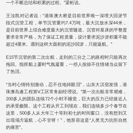
一个不断总结和积累的过程。”梁桁说。
王汝凯对记者说：“港珠澳大桥是目前世界唯一深埋大回淤节
段式沉管工程，单节沉管重约7.4万吨，最大沉放水深44米，
是目前世界上综合难度最大的沉管隧道。沉管对基床的平整度
要求非常严格，为了保证工程质量，设计要求泥沙淤积量不能
超过4厘米。遇到这样大面积的泥沙回淤，只能返航。”
E15节沉管的第二次出航，走到的三分之二的路程时只能再次
拖回。指挥船上霎时气氛凝重，一些人按捺不住情绪当众留下
了热泪。
“当时心情特别激动，忍不住地掉眼泪”，山东大汉宿发强，港
珠澳岛遂工程第Ⅴ工区常务副经理说。“第一次出航非常艰难，
200多人的团队连续72个小时不睡觉，巨大的压力已经接近人
的承受极限。这个工程从开工到现在，我们连续多少个春节在
这里，500多人从大年三十等到初七的时间窗口，没有想到又
出现塌方返航，心不甘呀！”，他形容这是“人类无力抗拒自然
的痛苦”。