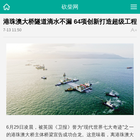
砍柴网
港珠澳大桥隧道滴水不漏 64项创新打造超级工程
7-13 11:50
6月29日凌晨，被英国《卫报》誉为“现代世界七大奇迹”之一
的港珠澳大桥主体桥梁宣告成功合龙。这意味着，离港珠澳大