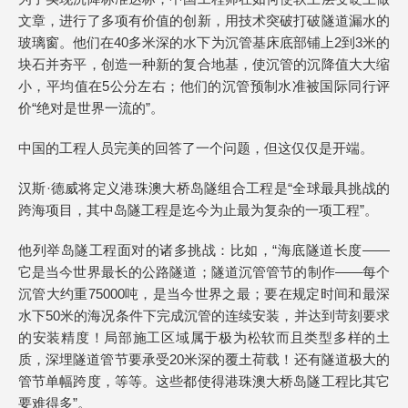
文章，进行了多项有价值的创新，用技术突破打破隧道漏水的
玻璃窗。他们在40多米深的水下为沉管基床底部铺上2到3米的
块石并夯平，创造一种新的复合地基，使沉管的沉降值大大缩
小，平均值在5公分左右；他们的沉管预制水准被国际同行评
价“绝对是世界一流的”。
中国的工程人员完美的回答了一个问题，但这仅仅是开端。
汉斯·德威将定义港珠澳大桥岛隧组合工程是“全球最具挑战的
跨海项目，其中岛隧工程是迄今为止最为复杂的一项工程”。
他列举岛隧工程面对的诸多挑战：比如，“海底隧道长度——
它是当今世界最长的公路隧道；隧道沉管管节的制作——每个
沉管大约重75000吨，是当今世界之最；要在规定时间和最深
水下50米的海况条件下完成沉管的连续安装，并达到苛刻要求
的安装精度！局部施工区域属于极为松软而且类型多样的土
质，深埋隧道管节要承受20米深的覆土荷载！还有隧道极大的
管节单幅跨度，等等。这些都使得港珠澳大桥岛隧工程比其它
要难得多”。