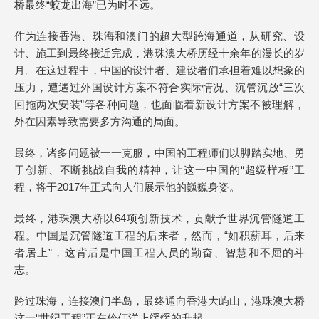
桥最终“蛟龙出海”已为时不远。
作为连接香港、珠海和澳门的超大型跨海通道，从研究、设
计、施工到最终接近完成，港珠澳大桥历经十余年的漫长的岁
月。在这过程中，中国的设计者、建设者们承担着难以想象的
压力，遭遇过外国设计方案不符合实际情况、沉管沉放“三次
回拖两次安装”等各种问题，也面临着新设计方案不被理解，
外在因素导致需要多方沟通的局面。
最终，诸多问题被一一克服，中国的工程师们以脚踏实地、勇
于创新、不断挑战自我的精神，让这一中国的“超级样板”工
程，将于2017年正式向人们展示他的巍巍身姿。
最终，港珠澳大桥以64项创新技术，贡献予世界沉管隧道工
程。中国是沉管隧道工程的后来者，然而，“如积薪耳，后来
者居上”，这背后是中国工程人员的勤奋、智慧和不屈的斗
志。
跨过珠海，连接澳门半岛，最终通向香港大屿山，港珠澳大桥
这一“世纪工程”正在伶仃洋上缓缓的升起。