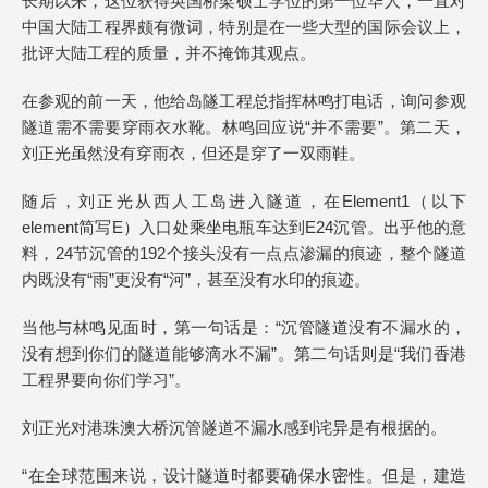
长期以来，这位获得英国桥梁硕士学位的第一位华人，一直对
中国大陆工程界颇有微词，特别是在一些大型的国际会议上，
批评大陆工程的质量，并不掩饰其观点。
在参观的前一天，他给岛隧工程总指挥林鸣打电话，询问参观
隧道需不需要穿雨衣水靴。林鸣回应说“并不需要”。第二天，
刘正光虽然没有穿雨衣，但还是穿了一双雨鞋。
随后，刘正光从西人工岛进入隧道，在Element1（以下
element简写E）入口处乘坐电瓶车达到E24沉管。出乎他的意
料，24节沉管的192个接头没有一点点渗漏的痕迹，整个隧道
内既没有“雨”更没有“河”，甚至没有水印的痕迹。
当他与林鸣见面时，第一句话是：“沉管隧道没有不漏水的，
没有想到你们的隧道能够滴水不漏”。第二句话则是“我们香港
工程界要向你们学习”。
刘正光对港珠澳大桥沉管隧道不漏水感到诧异是有根据的。
“在全球范围来说，设计隧道时都要确保水密性。但是，建造