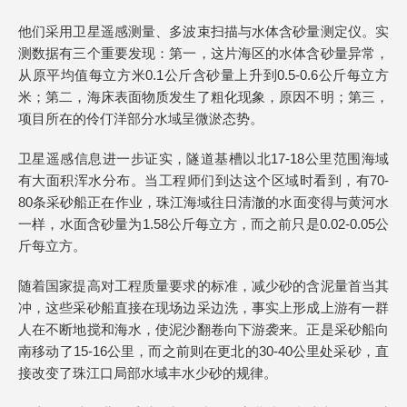
他们采用卫星遥感测量、多波束扫描与水体含砂量测定仪。实
测数据有三个重要发现：第一，这片海区的水体含砂量异常，
从原平均值每立方米0.1公斤含砂量上升到0.5-0.6公斤每立方
米；第二，海床表面物质发生了粗化现象，原因不明；第三，
项目所在的伶仃洋部分水域呈微淤态势。
卫星遥感信息进一步证实，隧道基槽以北17-18公里范围海域
有大面积浑水分布。当工程师们到达这个区域时看到，有70-
80条采砂船正在作业，珠江海域往日清澈的水面变得与黄河水
一样，水面含砂量为1.58公斤每立方，而之前只是0.02-0.05公
斤每立方。
随着国家提高对工程质量要求的标准，减少砂的含泥量首当其
冲，这些采砂船直接在现场边采边洗，事实上形成上游有一群
人在不断地搅和海水，使泥沙翻卷向下游袭来。正是采砂船向
南移动了15-16公里，而之前则在更北的30-40公里处采砂，直
接改变了珠江口局部水域丰水少砂的规律。