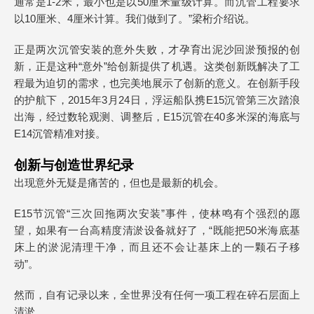
通常是1-2米，最小也是以50厘米量级计算。而沉管工程要求
以10厘米、4厘米计算。我们做到了。”梁桁介绍说。
正是两次沉管安装的意外失败，才孕育出泥沙回淤预报的创
新，正是这种“意外”给创新提供了机遇。这类创新既解决了工
程最为迫切的需求，也完美地展示了创新的意义。在创新手段
的护航下，2015年3月24日，浮运船队携E15沉管第三次踏浪
出海，经过数轮观测、调整后，E15沉管在40多米深的海底与
E14沉管精准对接。
创新与创造世界纪录
出现意外无疑是痛苦的，但也是最新的机会。
E15节沉管“三次回拖两次安装”事件，使林鸣有个强烈的愿
望，如果有一台高精度清淤设备就好了，“既能把50米海底基
床上的淤泥清理干净，而且还不会让基床上的一颗石子移
动”。
然而，自有记录以来，全世界没有任何一项工程在碎石层面上
清淤。