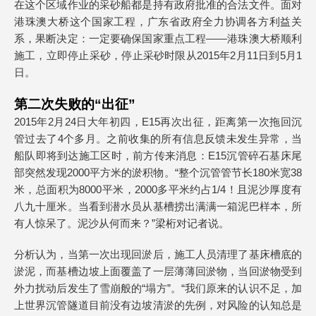
在这个区域作业的采砂船都是持有政府批准的合法文件。面对
港珠澳大桥这个国家工程，广东省政府全力协调各方利益关
系，果断决定：一定要确保国家重点工程——港珠澳大桥顺利
施工，立即停止采砂，停止采砂时限从2015年2月11日到5月1
日。
第二次失败的“出征”
2015年2月24日大年初四，E15再次出征，距离第一次拖回沉
管过去了4个多月。之前收集的所有信息反馈未发生异常，当
船队即将到达施工区时，前方传来消息：E15沉管碎石基床尾
部突然发现2000平方米的淤积物。“整个沉管管节长180米宽38
米，总面积为8000平米，2000多平米约占1/4！且泥沙厚度有
八九十厘米。当看到潜水员从基槽捞出满满一箱泥巴样本，所
有人惊呆了。泥沙从何而来？”梁桁对记者说。
分析认为，当第一次出现回淤后，施工人员清理了基床槽底的
淤泥，而基槽边坡上面覆盖了一层薄薄回淤物，当回淤物受到
外力扰动后发生了雪崩般的“塌方”。“我们原来的认识不足，加
上世界沉管隧道目前没有边坡清淤的先例，对风险的认知总是