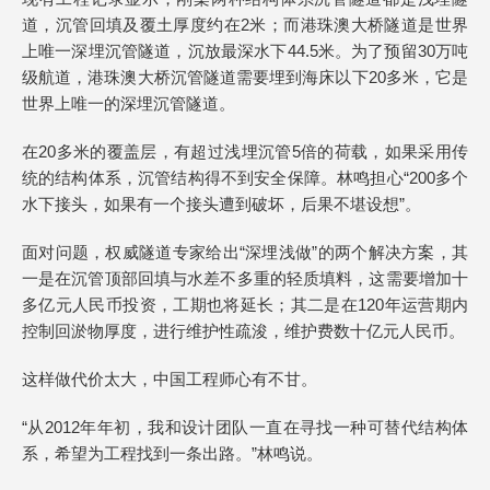
道，沉管回填及覆土厚度约在2米；而港珠澳大桥隧道是世界
上唯一深埋沉管隧道，沉放最深水下44.5米。为了预留30万吨
级航道，港珠澳大桥沉管隧道需要埋到海床以下20多米，它是
世界上唯一的深埋沉管隧道。
在20多米的覆盖层，有超过浅埋沉管5倍的荷载，如果采用传
统的结构体系，沉管结构得不到安全保障。林鸣担心“200多个
水下接头，如果有一个接头遭到破坏，后果不堪设想”。
面对问题，权威隧道专家给出“深埋浅做”的两个解决方案，其
一是在沉管顶部回填与水差不多重的轻质填料，这需要增加十
多亿元人民币投资，工期也将延长；其二是在120年运营期内
控制回淤物厚度，进行维护性疏浚，维护费数十亿元人民币。
这样做代价太大，中国工程师心有不甘。
“从2012年年初，我和设计团队一直在寻找一种可替代结构体
系，希望为工程找到一条出路。”林鸣说。