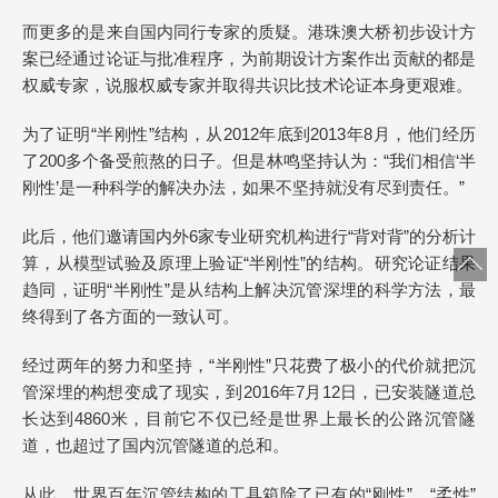
而更多的是来自国内同行专家的质疑。港珠澳大桥初步设计方
案已经通过论证与批准程序，为前期设计方案作出贡献的都是
权威专家，说服权威专家并取得共识比技术论证本身更艰难。
为了证明“半刚性”结构，从2012年底到2013年8月，他们经历
了200多个备受煎熬的日子。但是林鸣坚持认为：“我们相信‘半
刚性’是一种科学的解决办法，如果不坚持就没有尽到责任。”
此后，他们邀请国内外6家专业研究机构进行“背对背”的分析计
算，从模型试验及原理上验证“半刚性”的结构。研究论证结果
趋同，证明“半刚性”是从结构上解决沉管深埋的科学方法，最
终得到了各方面的一致认可。
经过两年的努力和坚持，“半刚性”只花费了极小的代价就把沉
管深埋的构想变成了现实，到2016年7月12日，已安装隧道总
长达到4860米，目前它不仅已经是世界上最长的公路沉管隧
道，也超过了国内沉管隧道的总和。
从此，世界百年沉管结构的工具箱除了已有的“刚性”、“柔性”