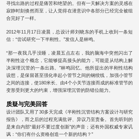
寻找出路的过程是痛苦和绝望的。但有一天解决方案的灵感在
寂静时刻倏然而至，让人觉得在潜意识中各部分已经完全被组
合完好了一样。
2012年11月17日凌晨，总设计师刘晓东的手机上收到一条短
信：“尝试研究一下半刚性。”发信人是林鸣。
“那一夜我几乎没睡，凌晨五点左右，我的脑海中突然闪出了
半刚性这个概念，它能够提高接头的能力，可能是从结构上解
决深埋沉管的一条出路。”林鸣回忆。他所提出的半刚性结构
设想，是保留甚至强化串起小管节之间的钢绞线，加强小管节
之间的连接，使180米长、由4个小关节连接而成的标准管节的
变形受到更大的约束，增强深埋沉管的防错位能力。
质疑与完美回答
设计团队又用了30多天完成《半刚性沉管结构方案设计与研究
报告》，而之后的过程充满批评、异议乃至责备。首先听到的
是来自内部“最好不要过度创新”的声音；还有外国权威专家讥
讽：“你们有什么资格创造一个新的结构？”