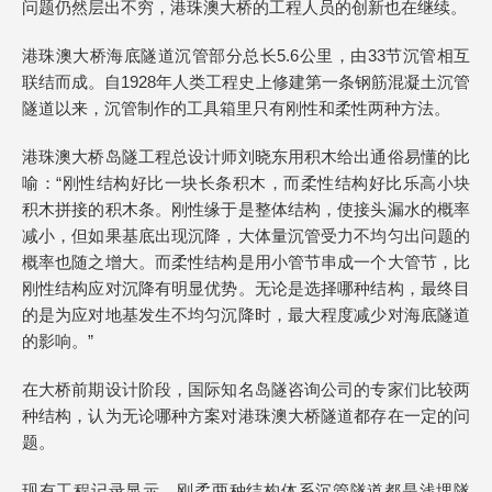
问题仍然层出不穷，港珠澳大桥的工程人员的创新也在继续。
港珠澳大桥海底隧道沉管部分总长5.6公里，由33节沉管相互
联结而成。自1928年人类工程史上修建第一条钢筋混凝土沉管
隧道以来，沉管制作的工具箱里只有刚性和柔性两种方法。
港珠澳大桥岛隧工程总设计师刘晓东用积木给出通俗易懂的比
喻：“刚性结构好比一块长条积木，而柔性结构好比乐高小块
积木拼接的积木条。刚性缘于是整体结构，使接头漏水的概率
减小，但如果基底出现沉降，大体量沉管受力不均匀出问题的
概率也随之增大。而柔性结构是用小管节串成一个大管节，比
刚性结构应对沉降有明显优势。无论是选择哪种结构，最终目
的是为应对地基发生不均匀沉降时，最大程度减少对海底隧道
的影响。”
在大桥前期设计阶段，国际知名岛隧咨询公司的专家们比较两
种结构，认为无论哪种方案对港珠澳大桥隧道都存在一定的问
题。
现有工程记录显示，刚柔两种结构体系沉管隧道都是浅埋隧