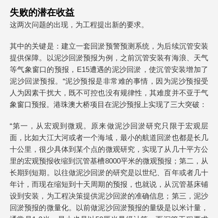
失败的潜在收益
这两次问题的出现，为工程提出新的要求。
其中的关键是：建立一套回淤预警预测系统，为后续沉管安装
提供保障。以泥沙回淤预报为例，之前沉管安装有海浪、天气
等气象窗口的预报，E15遭遇的泥沙回淤，使沉管安装增加了
泥沙回淤预报。“泥沙预报是非常难的事情，因为泥沙预报受
人为因素干扰大，既不可控也没有规律性，其难度并不亚于气
象窗口预报。港珠澳大桥项目在泥沙预报上实现了三大突破：
“第一，从宏观到微观。原来做泥沙回淤研究只限于宏观层
面，比如大江大河或者一个海域，最小的航道回淤也都是长几
十公里，很少具体到某个点的微观研究，实现了从几十平方公
里的宏观预报收缩到沉管基槽8000平米的微观预报；第二，从
长期到短期。以往做泥沙回淤的研究是以世纪、百年或者几十
年计，而现在缩短到十天周期的预报，也就说，从沉管基床铺
设到安装，为工程决策提供泥沙回淤的准确信息；第三，泥沙
回淤预报的微量化。以前做泥沙回淤预报的量级是以米计量，