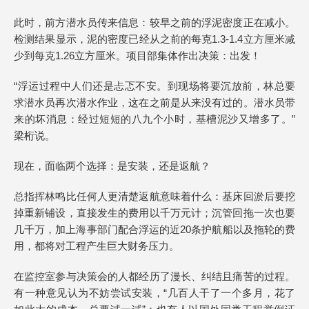
此时，前方潜水员传来信息：较早之前的浮泥密度正在减小。
检测结果显示，泥的密度已经从之前的每克1.3-1.4立方厘米减
少到每克1.26立方厘米。项目部集体作出决策：出发！
“浮运过程中人们还是忐忑不安。到现场将要沉放前，林总要
求潜水员再次潜水作业，这在之前是从来没有过的。潜水员带
来的坏消息：经过短短的八九个小时，基槽泥沙又增多了。”
梁桁说。
现在，面临两个选择：是安装，还是返航？
总指挥林鸣比任何人更清楚返航意味着什么：基床回淤后要挖
掉重新铺设，直接发生的费用以千万元计；沉管回拖一次也要
几千万，加上海事部门配合浮运的近20条护航船以及拖轮的费
用，都将对工程产生巨大财务压力。
在监控室参与决策会的人都经历了漫长、纠结且痛苦的过程。
有一种意见认为不妨尝试安装，“几百人干了一个多月，花了