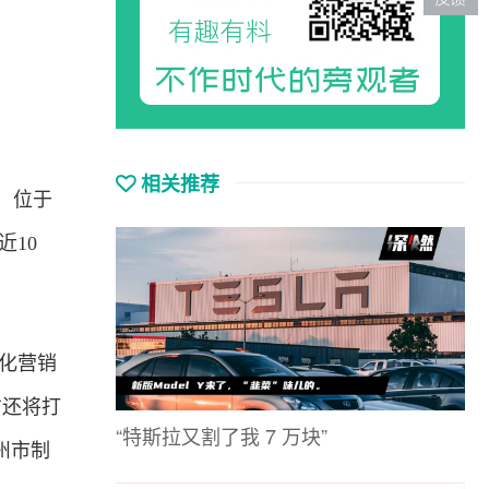
相关推荐
，位于
近10
化
营销
方还将打
“特斯拉又割了我 7 万块”
州市制